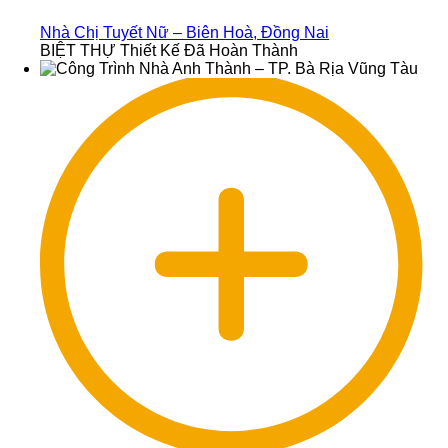
Nhà Chị Tuyết Nữ – Biên Hoà, Đồng Nai
BIỆT THỰ Thiết Kế Đã Hoàn Thành