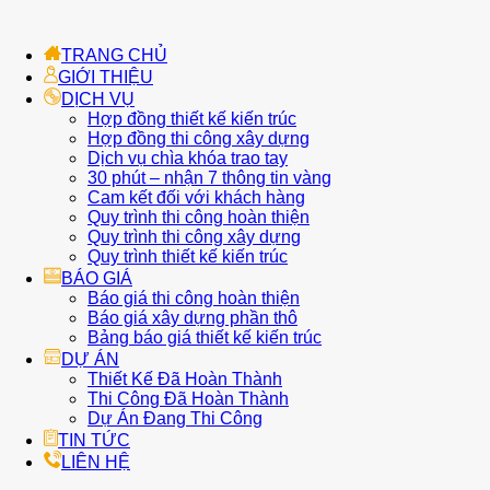
TRANG CHỦ
GIỚI THIỆU
DỊCH VỤ
Hợp đồng thiết kế kiến trúc
Hợp đồng thi công xây dựng
Dịch vụ chìa khóa trao tay
30 phút – nhận 7 thông tin vàng
Cam kết đối với khách hàng
Quy trình thi công hoàn thiện
Quy trình thi công xây dựng
Quy trình thiết kế kiến trúc
BÁO GIÁ
Báo giá thi công hoàn thiện
Báo giá xây dựng phần thô
Bảng báo giá thiết kế kiến trúc
DỰ ÁN
Thiết Kế Đã Hoàn Thành
Thi Công Đã Hoàn Thành
Dự Án Đang Thi Công
TIN TỨC
LIÊN HỆ