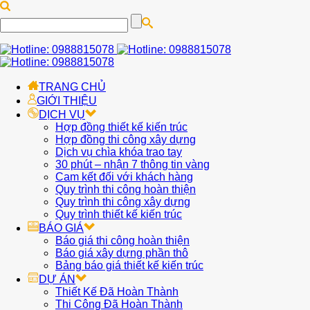
TRANG CHỦ
GIỚI THIỆU
DỊCH VỤ
Hợp đồng thiết kế kiến trúc
Hợp đồng thi công xây dựng
Dịch vụ chìa khóa trao tay
30 phút – nhận 7 thông tin vàng
Cam kết đối với khách hàng
Quy trình thi công hoàn thiện
Quy trình thi công xây dựng
Quy trình thiết kế kiến trúc
BÁO GIÁ
Báo giá thi công hoàn thiện
Báo giá xây dựng phần thô
Bảng báo giá thiết kế kiến trúc
DỰ ÁN
Thiết Kế Đã Hoàn Thành
Thi Công Đã Hoàn Thành