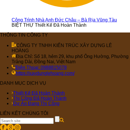
Công Trình Nhà Anh Đức Châu – Bà Rịa Vũng Tàu
BIỆT THỰ Thiết Kế Đã Hoàn Thành
THÔNG TIN CÔNG TY
CÔNG TY TNHH KIẾN TRÚC XÂY DỰNG LÊ
HOÀNG
Địa Chỉ: Số 18, hẻm 29, khu phố Ông Hường, Phường
Trảng Dài, Đồng Nai, Việt Nam
Điện Thoại: 0988815078
https://xaydunglehoang.com/
DANH MỤC DỊCH VỤ
Thiết Kế Đã Hoàn Thành
Thi Công Đã Hoàn Thành
Dự Án Đang Thi Công
LIÊN KẾT CHÚNG TÔI