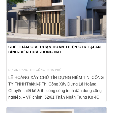
GHÉ THĂM GIAI ĐOẠN HOÀN THIỆN CTR TẠI AN
BÌNH-BIÊN HOÀ -ĐỒNG NAI
DỰ ÁN ĐANG THI CÔNG
,
NHÀ PHỐ
LÊ HOÀNG-XÂY CHỮ TÍN-DỰNG NIỀM TIN. CÔNG
TY TNHHThiết kế Thi Công Xây Dựng Lê Hoàng.
Chuyên thiết kế & thi công công trình dân dụng công
nghiệp. – VP chính: 52/61 Thân Nhân Trung Kp 4C
[...]