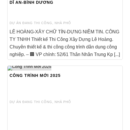
DĨ AN-BÌNH DƯƠNG
DỰ ÁN ĐANG THI CÔNG
,
NHÀ PHỐ
LÊ HOÀNG-XÂY CHỮ TÍN-DỰNG NIỀM TIN. CÔNG
TY TNHH Thiết kế Thi Công Xây Dựng Lê Hoàng.
Chuyên thiết kế & thi công công trình dân dụng công
nghiệp. – 🏢 VP chính: 52/61 Thân Nhân Trung Kp [...]
CÔNG TRÌNH MỚI 2025
DỰ ÁN ĐANG THI CÔNG
,
NHÀ PHỐ