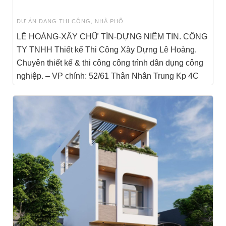
DỰ ÁN ĐANG THI CÔNG
,
NHÀ PHỐ
LÊ HOÀNG-XÂY CHỮ TÍN-DỰNG NIỀM TIN. CÔNG
TY TNHH Thiết kế Thi Công Xây Dựng Lê Hoàng.
Chuyên thiết kế & thi công công trình dân dụng công
nghiệp. – VP chính: 52/61 Thân Nhân Trung Kp 4C
[...]