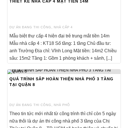
THIẾT KẾ NHÀ CẤP 4 MẶT TIỀN 14M
DỰ ÁN ĐANG THI CÔNG
,
NHÀ CẤP 4
Mẫu biệt thự cấp 4 hiện đại trẻ trung mắt tiền 14m
Mẫu nhà cấp 4 : KT18 Số tầng: 1 tầng Chủ đầu tư:
anh Trường Địa chỉ: Vĩnh Long Mặt tiền: 14m2 Chiều
sâu: 15m2 Tầng 1: Gồm 1 phòng khách + sảnh, [...]
QUÁ TRÌNH SẮP HOÀN THIỆN NHÀ PHỐ 3 TẦNG
TẠI QUẬN 8
DỰ ÁN ĐANG THI CÔNG
,
NHÀ PHỐ
Theo tin tức mới nhất từ công trình thì chỉ còn 5 ngày
nữa thôi là dự án thi công nhà phố 3 tầng của Chị