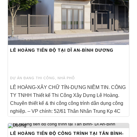
LÊ HOÀNG TIẾN ĐỘ TẠI DĨ AN-BÌNH DƯƠNG
DỰ ÁN ĐANG THI CÔNG
,
NHÀ PHỐ
LÊ HOÀNG-XÂY CHỮ TÍN-DỰNG NIỀM TIN. CÔNG
TY TNHH Thiết kế Thi Công Xây Dựng Lê Hoàng.
Chuyên thiết kế & thi công công trình dân dụng công
nghiệp. – VP chính: 52/61 Thân Nhân Trung Kp 4C
[...]
LÊ HOÀNG TIẾN ĐỘ CÔNG TRÌNH TẠI TÂN BÌNH-