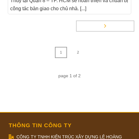
Thùy tại Quận 8 – TP. HCM sẽ hoàn thiện và chuẩn bị
công tác bàn giao cho chủ nhà. [...]
1
2
page
1
of
2
THÔNG TIN CÔNG TY
CÔNG TY TNHH KIẾN TRÚC XÂY DỰNG LÊ HOÀNG