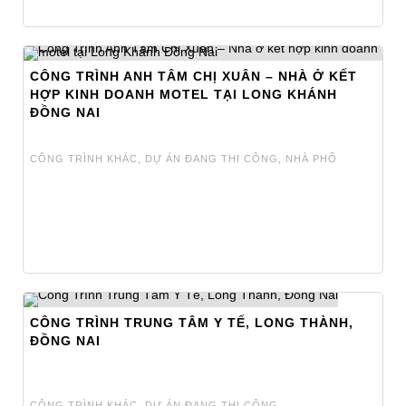
CÔNG TRÌNH ANH TÂM CHỊ XUÂN – NHÀ Ở KẾT
HỢP KINH DOANH MOTEL TẠI LONG KHÁNH
ĐỒNG NAI
CÔNG TRÌNH KHÁC
,
DỰ ÁN ĐANG THI CÔNG
,
NHÀ PHỐ
CÔNG TRÌNH TRUNG TÂM Y TẾ, LONG THÀNH,
ĐỒNG NAI
CÔNG TRÌNH KHÁC
,
DỰ ÁN ĐANG THI CÔNG