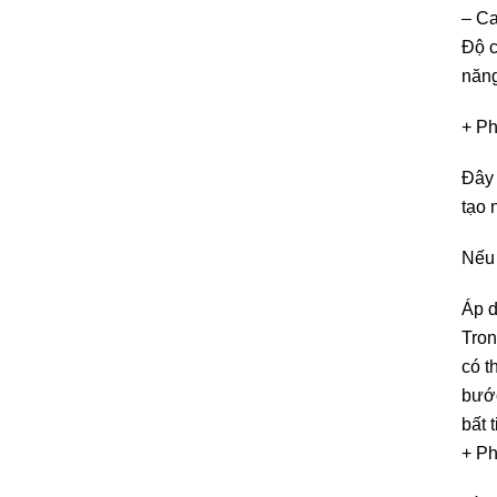
– Ca
Độ c
năng
+ Ph
Đây 
tạo 
Nếu 
Áp d
Tron
có t
bước
bất 
+ Ph