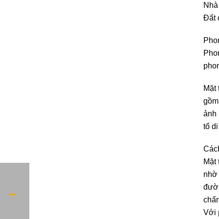
Nhà 
Đất 
Phon
Phon
phon
Mặt 
gồm:
ảnh 
tố d
Cách
Mặt 
nhờ 
đườn
chấn
Với 