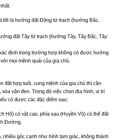
nhất.
 tốt là hướng đất Đông tứ trạch (hướng Bắc,
hướng đất Tây tứ trạch (hướng Tây, Tây Bắc, Tây
 xác định trong trường hợp không có được hướng
ới mọi mệnh quái của gia chủ.
n đất hợp tuổi, cung mệnh của gia chủ thì cần
 xóa vận đen. Trong đó việc chọn địa hình, vị trí
c nếu có được các đặc điểm sau:
ạch Hổ) có vật cao, phía sau (Huyền Vũ) có thế đất
inh Đường.
ó, nhiều góc cạnh như hình tam giác, không thành