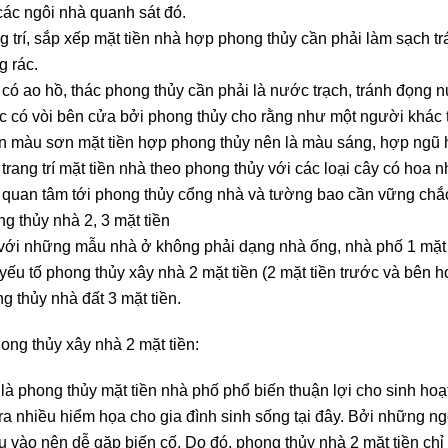
các ngôi nhà quanh sát đó.
g trí, sắp xếp mặt tiền nhà hợp phong thủy cần phải làm sạch 
g rác.
có ao hồ, thác phong thủy cần phải là nước trạch, tránh đọng 
 có vòi bên cửa bởi phong thủy cho rằng như một người khác tr
 màu sơn mặt tiền hợp phong thủy nên là màu sáng, hợp ngũ 
trang trí mặt tiền nhà theo phong thủy với các loại cây có hoa nh
quan tâm tới phong thủy cổng nhà và tường bao cần vững chắ
g thủy nhà 2, 3 mặt tiền
với những mẫu nhà ở không phải dạng nhà ống, nhà phố 1 mặt tiề
yếu tố phong thủy xây nhà 2 mặt tiền (2 mặt tiền trước và bên 
g thủy nhà đất 3 mặt tiền.
ong thủy xây nhà 2 mặt tiền:
là phong thủy mặt tiền nhà phố phổ biến thuận lợi cho sinh hoạ
ra nhiều hiểm họa cho gia đình sinh sống tại đây. Bởi những n
u vào nên dễ gặp biến cố. Do đó, phong thủy nhà 2 mặt tiền ch