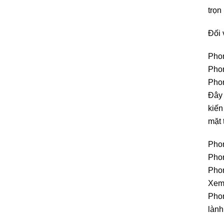
trọn
Đối 
Phon
Phon
Phon
Đây 
kiến
mặt 
Phon
Phon
Phon
Xem
Phon
lành