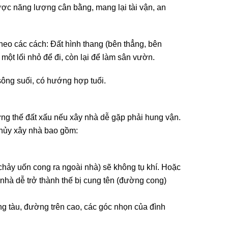
ược năng lượng cân bằng, mang lại tài vận, an
heo các cách: Đất hình thang (bên thẳng, bên
ột lối nhỏ để đi, còn lại để làm sân vườn.
ông suối, có hướng hợp tuổi.
ững thế đất xấu nếu xây nhà dễ gặp phải hung vận.
thủy xây nhà bao gồm:
chảy uốn cong ra ngoài nhà) sẽ không tụ khí. Hoặc
hà dễ trở thành thế bị cung tên (đường cong)
ờng tàu, đường trên cao, các góc nhọn của đình