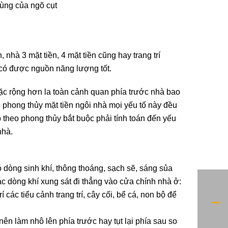
ùng của ngõ cụt
 nhà 3 mặt tiền, 4 mặt tiền cũng hay trang trí
 có được nguồn năng lượng tốt.
oặc rộng hơn la toàn cảnh quan phía trước nhà bao
o phong thủy mặt tiền ngôi nhà mọi yếu tố này đều
ợp theo phong thủy bắt buộc phải tính toán đến yếu
nhà.
ó dòng sinh khí, thông thoáng, sạch sẽ, sáng sủa
các dòng khí xung sát đi thẳng vào cửa chính nhà ở:
các tiểu cảnh trang trí, cây cối, bể cá, non bộ để
n làm nhô lên phía trước hay tụt lại phía sau so