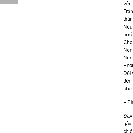
với 
Tran
thùn
Nếu 
nước
Chọn
Nên 
Nên 
Phon
Đối 
đến 
phon
– Ph
Đây 
gây 
chiế