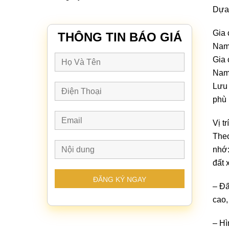
Dựa 
Gia 
THÔNG TIN BÁO GIÁ
Nam
Gia 
Nam
Lưu 
phù 
Vị t
Theo
nhớ:
đất 
– Đấ
cao,
– Hì