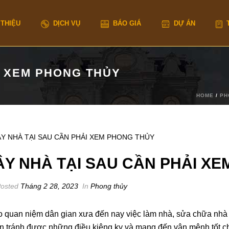
 THIỆU
DỊCH VỤ
BÁO GIÁ
DỰ ÁN
I XEM PHONG THỦY
HOME
/
PH
ÂY NHÀ TẠI SAU CẦN PHẢI X
osted
Tháng 2 28, 2023
In
Phong thủy
 quan niệm dân gian xưa đến nay việc làm nhà, sửa chữa nhà
 tránh được những điều kiêng kỵ và mang đến vận mệnh tốt ch