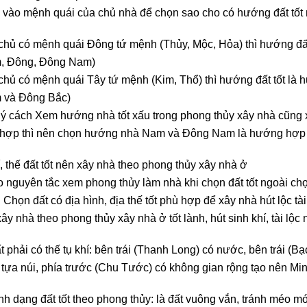
vào mệnh quái của chủ nhà để chọn sao cho có hướng đất tốt 
chủ có mệnh quái Đông tứ mệnh (Thủy, Mộc, Hỏa) thì hướng đất
, Đông, Đông Nam)
chủ có mệnh quái Tây tứ mệnh (Kim, Thổ) thì hướng đất tốt là 
 và Đông Bắc)
ý cách Xem hướng nhà tốt xấu trong phong thủy xây nhà cũng
hợp thì nên chọn hướng nhà Nam và Đông Nam là hướng hợp v
rí, thế đất tốt nên xây nhà theo phong thủy xây nhà ở
 nguyên tắc xem phong thủy làm nhà khi chọn đất tốt ngoài chọ
 Chọn đất có địa hình, địa thế tốt phù hợp để xây nhà hút lộc tài,
xây nhà theo phong thủy xây nhà ở tốt lành, hút sinh khí, tài lộ
t phải có thế tụ khí: bên trái (Thanh Long) có nước, bên trái (B
 tựa núi, phía trước (Chu Tước) có không gian rộng tạo nên M
nh dạng đất tốt theo phong thủy: là đất vuông vắn, tránh méo m