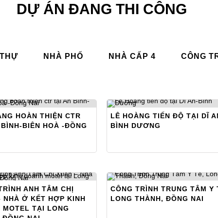
DỰ ÁN ĐANG THI CÔNG
 THỰ
NHÀ PHỐ
NHÀ CẤP 4
CÔNG T
ÀNG HOÀN THIỆN CTR
LÊ HOÀNG TIẾN ĐỘ TẠI DĨ A
 BÌNH-BIÊN HOÀ -ĐỒNG
BÌNH DƯƠNG
TRÌNH ANH TÂM CHỊ
CÔNG TRÌNH TRUNG TÂM Y 
 NHÀ Ở KẾT HỢP KINH
LONG THÀNH, ĐỒNG NAI
 MOTEL TẠI LONG
 ĐỒNG NAI