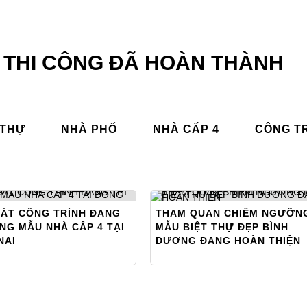
THI CÔNG ĐÃ HOÀN THÀNH
 THỰ
NHÀ PHỐ
NHÀ CẤP 4
CÔNG T
SÁT CÔNG TRÌNH ĐANG
THAM QUAN CHIÊM NGƯỠN
NG MẪU NHÀ CẤP 4 TẠI
MẪU BIỆT THỰ ĐẸP BÌNH
NAI
DƯƠNG ĐANG HOÀN THIỆN