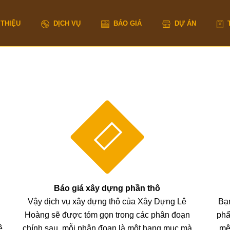
 THIỆU
DỊCH VỤ
BÁO GIÁ
DỰ ÁN
Báo giá xây dựng phần thô
Vậy dịch vụ xây dựng thô của Xây Dựng Lê
Bạn
Hoàng sẽ được tóm gọn trong các phân đoạn
phẩ
ê
chính sau, mỗi phân đoạn là một hạng mục mà
mệ