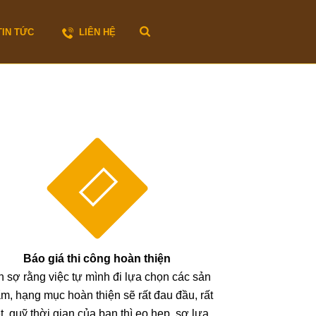
TIN TỨC
LIÊN HỆ
Báo giá thi công hoàn thiện
 sợ rằng việc tự mình đi lựa chọn các sản
m, hạng mục hoàn thiện sẽ rất đau đầu, rất
t, quỹ thời gian của bạn thì eo hẹp, sợ lựa