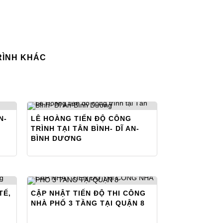
RÌNH KHÁC
N-
LÊ HOÀNG TIẾN ĐỘ CÔNG
TRÌNH TẠI TÂN BÌNH- DĨ AN-
BÌNH DƯƠNG
TẾ,
CẬP NHẬT TIẾN ĐỘ THI CÔNG
NHÀ PHỐ 3 TẦNG TẠI QUẬN 8