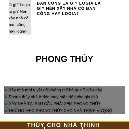
BAN CÔNG LÀ GÌ? LOGIA LÀ
GÌ? NÊN XÂY NHÀ CÓ BAN
CÔNG HAY LOGIA?
PHONG THỦY
XÂY NHÀ MỚI TUYỆT ĐỐI
PHONG THỦY NHÀ Ở
KHÔNG THỂ BỎ QUA 7
XÂY NHÀ TẠI SAU CẦN
ĐÓN MAY MẮN ĐẾN CHO
ĐIỀU NÀY
NHỮNG MẸO PHONG
PHẢI XEM PHONG THỦY
GIA CHỦ
THỦY CHO NHÀ THỊNH