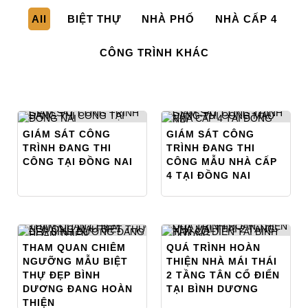
All
BIỆT THỰ
NHÀ PHỐ
NHÀ CẤP 4
CÔNG TRÌNH KHÁC
GIÁM SÁT CÔNG
GIÁM SÁT CÔNG
TRÌNH ĐANG THI
TRÌNH ĐANG THI
CÔNG TẠI ĐỒNG NAI
CÔNG MẪU NHÀ CẤP
4 TẠI ĐỒNG NAI
THAM QUAN CHIÊM
QUÁ TRÌNH HOÀN
NGƯỠNG MẪU BIỆT
THIỆN NHÀ MÁI THÁI
THỰ ĐẸP BÌNH
2 TẦNG TÂN CỔ ĐIỂN
DƯƠNG ĐANG HOÀN
TẠI BÌNH DƯƠNG
THIỆN