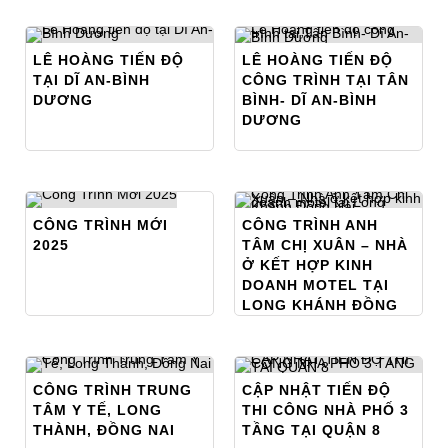
LÊ HOÀNG TIẾN ĐỘ
LÊ HOÀNG TIẾN ĐỘ
TẠI DĨ AN-BÌNH
CÔNG TRÌNH TẠI TÂN
DƯƠNG
BÌNH- DĨ AN-BÌNH
DƯƠNG
CÔNG TRÌNH MỚI
CÔNG TRÌNH ANH
2025
TÂM CHỊ XUÂN – NHÀ
Ở KẾT HỢP KINH
DOANH MOTEL TẠI
LONG KHÁNH ĐỒNG
NAI
CÔNG TRÌNH TRUNG
CẬP NHẬT TIẾN ĐỘ
TÂM Y TẾ, LONG
THI CÔNG NHÀ PHỐ 3
THÀNH, ĐỒNG NAI
TẦNG TẠI QUẬN 8