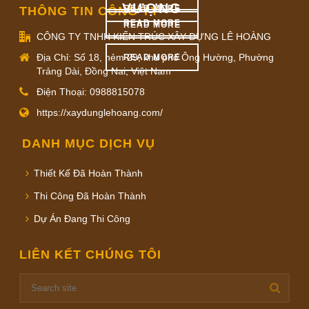
VƯỢNG
READ MORE
THÔNG TIN CÔNG TY
READ MORE
READ MORE
CÔNG TY TNHH KIẾN TRÚC XÂY DỰNG LÊ HOÀNG
Địa Chỉ: Số 18, hẻm 29, khu phố Ông Hường, Phường
READ MORE
Trảng Dài, Đồng Nai, Việt Nam
Điện Thoại: 0988815078
https://xaydunglehoang.com/
DANH MỤC DỊCH VỤ
Thiết Kế Đã Hoàn Thành
Thi Công Đã Hoàn Thành
Dự Án Đang Thi Công
LIÊN KẾT CHÚNG TÔI