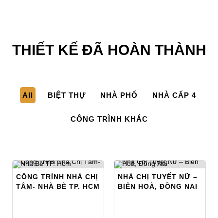
THIẾT KẾ ĐÃ HOÀN THÀNH
All
BIỆT THỰ
NHÀ PHỐ
NHÀ CẤP 4
CÔNG TRÌNH KHÁC
CÔNG TRÌNH NHÀ CHỊ
NHÀ CHỊ TUYẾT NỮ –
TÂM- NHÀ BÈ TP. HCM
BIÊN HOÀ, ĐỒNG NAI