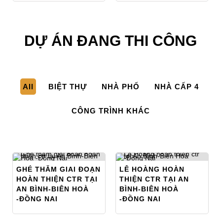
DỰ ÁN ĐANG THI CÔNG
All
BIỆT THỰ
NHÀ PHỐ
NHÀ CẤP 4
CÔNG TRÌNH KHÁC
GHÉ THĂM GIAI ĐOẠN
LÊ HOÀNG HOÀN
HOÀN THIỆN CTR TẠI
THIỆN CTR TẠI AN
AN BÌNH-BIÊN HOÀ
BÌNH-BIÊN HOÀ
-ĐỒNG NAI
-ĐỒNG NAI