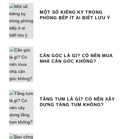
MỘT SỐ KIÊNG KỴ TRONG
PHÒNG BẾP ÍT AI BIẾT LƯU Ý
CĂN GÓC LÀ GÌ? CÓ NÊN MUA
NHÀ CĂN GÓC KHÔNG?
TẦNG TUM LÀ GÌ? CÓ NÊN XÂY
DỰNG TẦNG TUM KHÔNG?