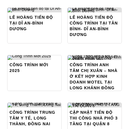
LÊ HOÀNG TIẾN ĐỘ
LÊ HOÀNG TIẾN ĐỘ
TẠI DĨ AN-BÌNH
CÔNG TRÌNH TẠI TÂN
DƯƠNG
BÌNH- DĨ AN-BÌNH
DƯƠNG
CÔNG TRÌNH MỚI
CÔNG TRÌNH ANH
2025
TÂM CHỊ XUÂN – NHÀ
Ở KẾT HỢP KINH
DOANH MOTEL TẠI
LONG KHÁNH ĐỒNG
NAI
CÔNG TRÌNH TRUNG
CẬP NHẬT TIẾN ĐỘ
TÂM Y TẾ, LONG
THI CÔNG NHÀ PHỐ 3
THÀNH, ĐỒNG NAI
TẦNG TẠI QUẬN 8