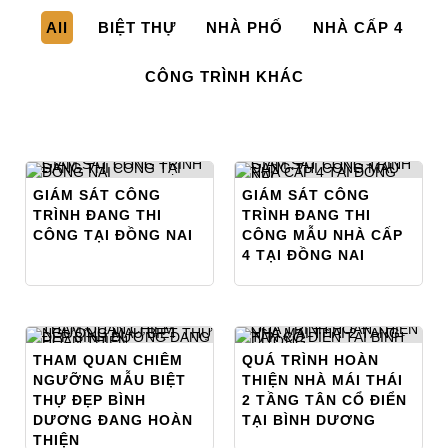
All
BIỆT THỰ
NHÀ PHỐ
NHÀ CẤP 4
CÔNG TRÌNH KHÁC
GIÁM SÁT CÔNG
GIÁM SÁT CÔNG
TRÌNH ĐANG THI
TRÌNH ĐANG THI
CÔNG TẠI ĐỒNG NAI
CÔNG MẪU NHÀ CẤP
4 TẠI ĐỒNG NAI
THAM QUAN CHIÊM
QUÁ TRÌNH HOÀN
NGƯỠNG MẪU BIỆT
THIỆN NHÀ MÁI THÁI
THỰ ĐẸP BÌNH
2 TẦNG TÂN CỔ ĐIỂN
DƯƠNG ĐANG HOÀN
TẠI BÌNH DƯƠNG
THIỆN