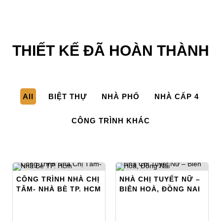
THIẾT KẾ ĐÃ HOÀN THÀNH
All
BIỆT THỰ
NHÀ PHỐ
NHÀ CẤP 4
CÔNG TRÌNH KHÁC
CÔNG TRÌNH NHÀ CHỊ
NHÀ CHỊ TUYẾT NỮ –
TÂM- NHÀ BÈ TP. HCM
BIÊN HOÀ, ĐỒNG NAI