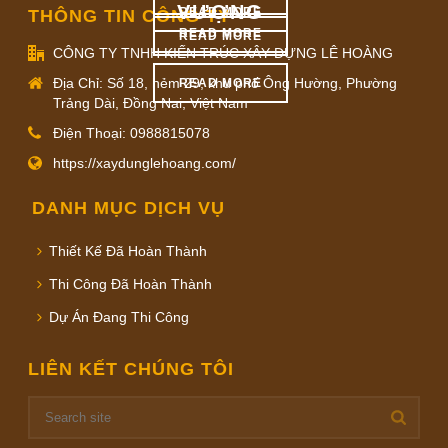
VƯỢNG
READ MORE
THÔNG TIN CÔNG TY
READ MORE
READ MORE
CÔNG TY TNHH KIẾN TRÚC XÂY DỰNG LÊ HOÀNG
Địa Chỉ: Số 18, hẻm 29, khu phố Ông Hường, Phường
READ MORE
Trảng Dài, Đồng Nai, Việt Nam
Điện Thoại: 0988815078
https://xaydunglehoang.com/
DANH MỤC DỊCH VỤ
Thiết Kế Đã Hoàn Thành
Thi Công Đã Hoàn Thành
Dự Án Đang Thi Công
LIÊN KẾT CHÚNG TÔI