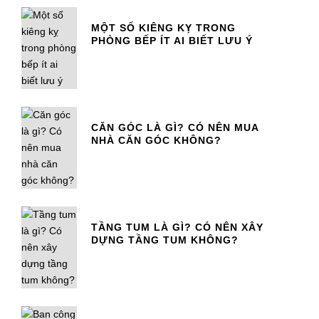
MỘT SỐ KIÊNG KỴ TRONG
PHÒNG BẾP ÍT AI BIẾT LƯU Ý
CĂN GÓC LÀ GÌ? CÓ NÊN MUA
NHÀ CĂN GÓC KHÔNG?
TẦNG TUM LÀ GÌ? CÓ NÊN XÂY
DỰNG TẦNG TUM KHÔNG?