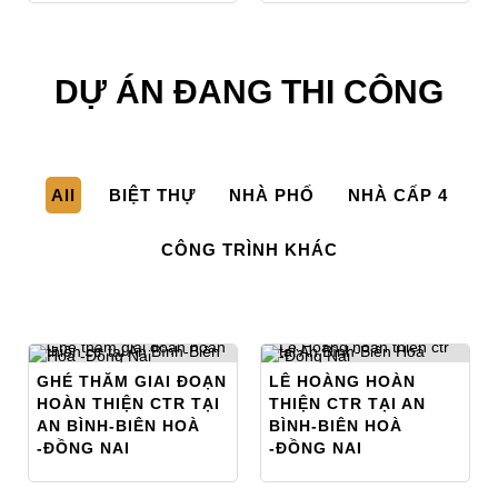
DỰ ÁN ĐANG THI CÔNG
All
BIỆT THỰ
NHÀ PHỐ
NHÀ CẤP 4
CÔNG TRÌNH KHÁC
GHÉ THĂM GIAI ĐOẠN
LÊ HOÀNG HOÀN
HOÀN THIỆN CTR TẠI
THIỆN CTR TẠI AN
AN BÌNH-BIÊN HOÀ
BÌNH-BIÊN HOÀ
-ĐỒNG NAI
-ĐỒNG NAI