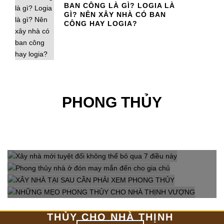
BAN CÔNG LÀ GÌ? LOGIA LÀ
GÌ? NÊN XÂY NHÀ CÓ BAN
CÔNG HAY LOGIA?
PHONG THỦY
XÂY NHÀ MỚI TUYỆT ĐỐI
PHONG THỦY NHÀ Ở
KHÔNG THỂ BỎ QUA 7
XÂY NHÀ TẠI SAU CẦN
ĐÓN MAY MẮN ĐẾN CHO
ĐIỀU NÀY
NHỮNG MẸO PHONG
PHẢI XEM PHONG THỦY
GIA CHỦ
THỦY CHO NHÀ THỊNH